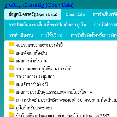
ฐานข้อมูลเปิดภาครัฐ (Open Data)
ข้อมูลเปิดภาครัฐ(Open Data)
Open Data
การจัดเก็บภาษี
การประเมินความเสี่ยงเพื่อการป้องกันการทุจริต
การเปิดโอกาสใ
การดำเนินงาน
การให้บริการ
การจัดซื้อจัดจ้างหรือการจัด
folder
งบประมาณรายจ่ายประจำปี
folder
แผนพัฒนาท้องถิ่น
folder
แผนการดำเนินงาน
folder
รายงานผลการปฏิบัติงานประจำปี
folder
รายงานการประชุมสภา
folder
แผนอัตรากำลัง 3 ปี
folder
แผนการประเมินคุณธรรมและความโปร่งใส(ITA)
folder
ผลการประเมินประสิทธิภาพขององค์กรปกครองส่วนท้องถิ่น (
folder
คู่มือสำหรับประชาชน
folder
ข้อบัญญัติงบประมาณรายจ่ายประจำปีงบประมาณ 2567