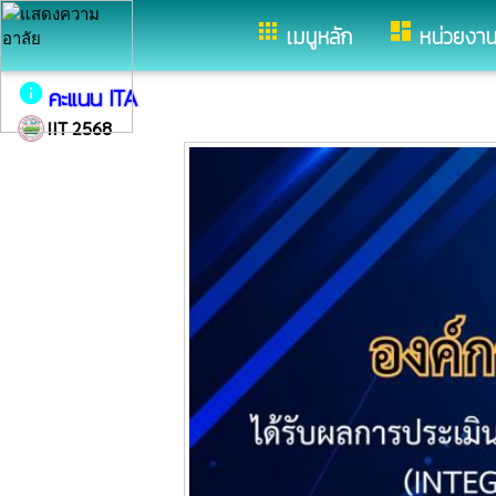
อำเภอเดชอุดม จังหวัดอุบลราชธาน
apps
dashboard
เมนูหลัก
หน่วยงา
info
คะแนน ITA
IIT 2568