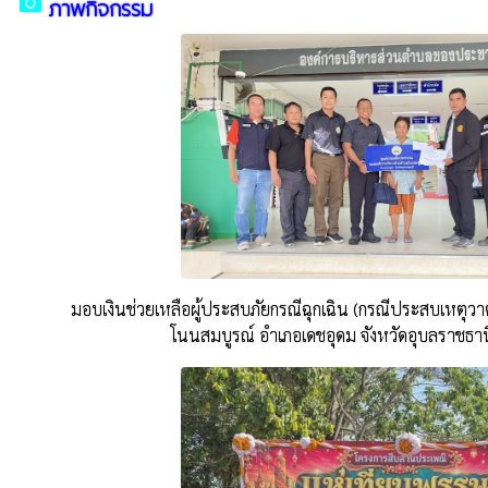
camera_alt
ภาพกิจกรรม
มอบเงินช่วยเหลือผู้ประสบภัยกรณีฉุกเฉิน (กรณีประสบเหตุว
โนนสมบูรณ์ อำเภอเดชอุดม จังหวัดอุบลราชธาน