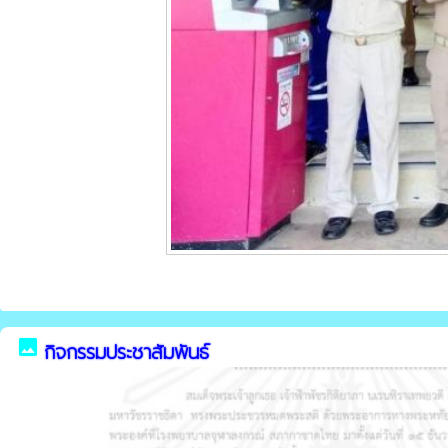
image
กิจกรรมประชาสัมพันธ์