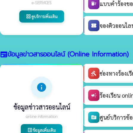
e-SERVICES
แบบคำร้องขอร
delete_sweep
ดูบริการเพิ่มเติม
grid_view
จองคิวออนไลน์
confirmation_number
ข้อมูลข่าวสารออนไลน์ (Online Information)
newspaper
ช่องทางร้องเ
gavel
info
ร้องเรียน onli
campaign
ข้อมูลข่าวสารออนไลน์
online information
ศูนย์บริการข้
source
ข้อมูลเพิ่มเติม
list_alt