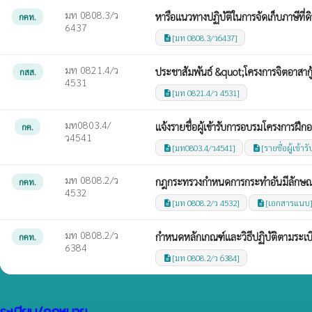
มท 0808.3/ว
หารือแนวทางปฏิบัติในการจัดเก็บภาษีที่ดิ
กคท.
6437
[มท 0808.3/ว6437]
description
มท 0821.4/ว
ประชาสัมพันธ์ &quot;โครงการจิตอาสากู
กสส.
4531
[มท 0821.4/ว 4531]
description
มท0803.4/
แจ้งรายชื่อผู้เข้ารับการอบรมโครงการฝ
กค.
ว4541
[มท0803.4/ว4541]
[รายชื่อผู้เข้
description
description
มท 0808.2/ว
กฎกระทรวงกำหนดการกระทำอันมีลักษณะ
กคท.
4532
[มท 0808.2/ว 4532]
[เอกสารแนบ
description
description
มท 0808.2/ว
กำหนดหลักเกณฑ์และวิธีปฏิบัติตามระเ
กคท.
6384
[มท 0808.2/ว 6384]
description