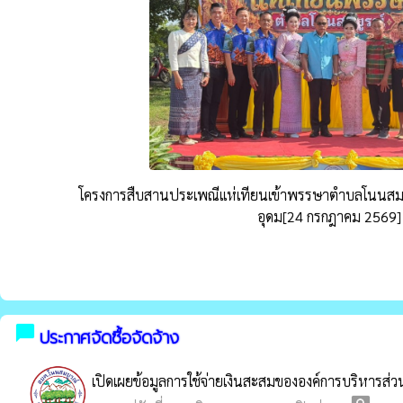
โครงการสืบสานประเพณีแห่เทียนเข้าพรรษาตำบลโนนสม
อุดม[24 กรกฎาคม 2569]
chat_bubble
ประกาศจัดซื้อจัดจ้าง
เปิดเผยข้อมูลการใช้จ่ายเงินสะสมขององค์การบริหาร
pageview