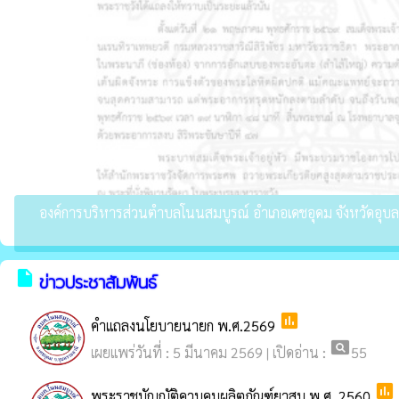
องค์การบริหารส่วนตำบลโนนสมบูรณ์ อำเภอเดชอุดม จังหวัดอุบลร
insert_drive_file
ข่าวประชาสัมพันธ์
poll
คำเเถลงนโยบายนายก พ.ศ.2569
pageview
เผยแพร่วันที่ : 5 มีนาคม 2569 | เปิดอ่าน :
55
poll
พระราชบัญญัติควบคุมผลิตภัณฑ์ยาสูบ พ.ศ. 2560