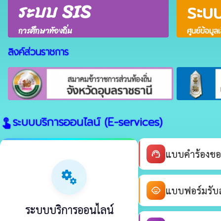
ระบบ SIS
ระบ
การศึกษาท้องถิ่น
ศูนย์ข้อมูล
ลิงค์ส่วนราชการ
ระบบบริการออนไลน์ (E-services)
touch_app
แบบคำร้องขอ
support_agent
miscellaneous_services
แบบฟอร์มรับสม
child_care
ระบบบริการออนไลน์