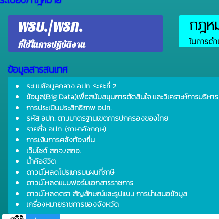
ระเบียบ/กฎหมาย
กฎหมา
พรบ./พรก.
ในการดำเ
ที่ใช้ในการปฏิบัติงาน
ข้อมูลสารสนเทศ
ระบบข้อมูลกลาง อปท. ระยะที่ 2
ข้อมูล(Big Data)เพื่อสนับสนุนการตัดสินใจ และวิเคราะห์การบริหาร
การประเมินประสิทธิภาพ อปท.
รหัส อปท. ตามมาตรฐานเขตการปกครองของไทย
รายชื่อ อปท. (ภาษาอังกฤษ)
การเงินการคลังท้องถิ่น
เว็บไซต์ สถจ./สถอ.
น้ำคือชีวิต
ดาวน์โหลดโปรแกรมแผนที่ภาษี
ดาวน์โหลดแบบฟอร์มเอกสารราชการ
ดาวน์โหลดตรา สัญลักษณ์และรูปแบบ การนำเสนอข้อมูล
เครื่องหมายราชการของจังหวัด