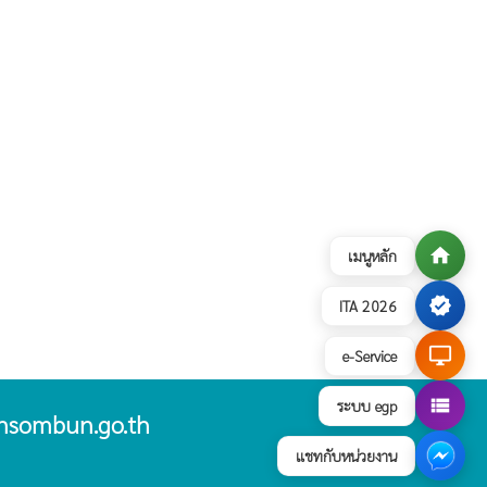
home
เมนูหลัก
verified
ITA 2026
desktop_windows
e-Service
view_list
ระบบ egp
nsombun.go.th
แชทกับหน่วยงาน