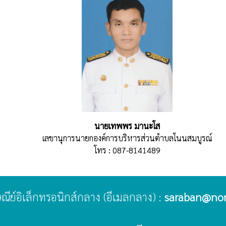
นายเทพพร มานะโส
เลขานุการนายกองค์การบริหารส่วนตำบลโนนสมบูรณ์
โทร : 087-8141489
รษณีย์อิเล็กทรอนิกส์กลาง (อีเมลกลาง) :
saraban@no