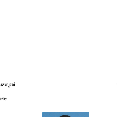
นสมบูรณ์
ิเศษ