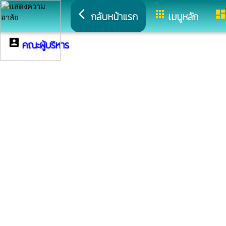
arrow_back_ios
apps
dashboar
กลับหน้าแรก
เมนูหลัก
account_box
คณะผู้บริหาร